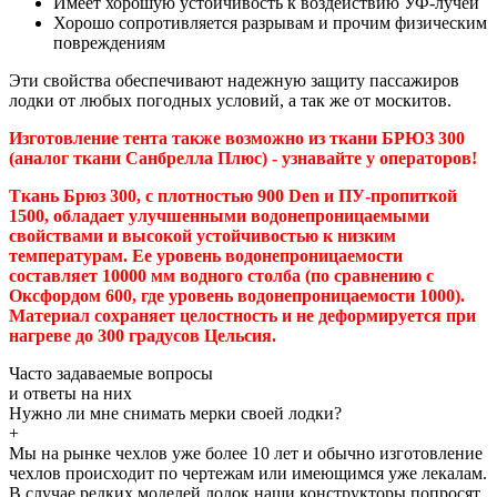
Имеет хорошую устойчивость к воздействию УФ-лучей
Хорошо сопротивляется разрывам и прочим физическим
повреждениям
Эти свойства обеспечивают надежную защиту пассажиров
лодки от любых погодных условий, а так же от москитов.
Изготовление тента также возможно из ткани БРЮЗ 300
(аналог ткани Санбрелла Плюс) - узнавайте у операторов!
Ткань Брюз 300, с плотностью 900 Den и ПУ-пропиткой
1500, обладает улучшенными водонепроницаемыми
свойствами и высокой устойчивостью к низким
температурам. Ее уровень водонепроницаемости
составляет 10000 мм водного столба (по сравнению с
Оксфордом 600, где уровень водонепроницаемости 1000).
Материал сохраняет целостность и не деформируется при
нагреве до 300 градусов Цельсия.
Часто задаваемые
вопросы
и
ответы
на них
Нужно ли мне снимать мерки своей лодки?
+
Мы на рынке чехлов уже более 10 лет и обычно изготовление
чехлов происходит по чертежам или имеющимся уже лекалам.
В случае редких моделей лодок наши конструкторы попросят