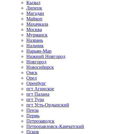
Кызыл
Липецк
Магадан
Майкоп
Махачкала
Москва
Мурманск
Назрань
Нальчик
Нарьян-Мар
Нижний Новгород
Новгород
Новосибирск
Омск
Орел
Оренбург
пгт Агинское
пгт Палана
пгт Тура
пгт Усть-Ордынский
Пенза
Пермь
Петрозаводск
Петропавловск-Камчатский
Псков