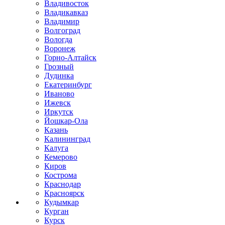
Владивосток
Владикавказ
Владимир
Волгоград
Вологда
Воронеж
Горно-Алтайск
Грозный
Дудинка
Екатеринбург
Иваново
Ижевск
Иркутск
Йошкар-Ола
Казань
Калининград
Калуга
Кемерово
Киров
Кострома
Краснодар
Красноярск
Кудымкар
Курган
Курск