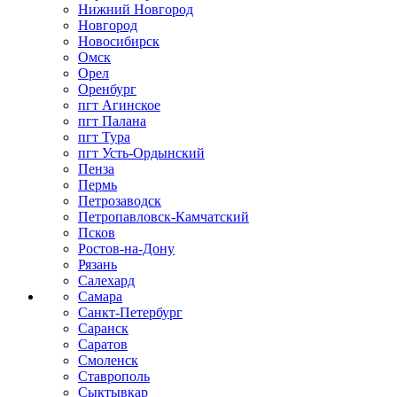
Нижний Новгород
Новгород
Новосибирск
Омск
Орел
Оренбург
пгт Агинское
пгт Палана
пгт Тура
пгт Усть-Ордынский
Пенза
Пермь
Петрозаводск
Петропавловск-Камчатский
Псков
Ростов-на-Дону
Рязань
Салехард
Самара
Санкт-Петербург
Саранск
Саратов
Смоленск
Ставрополь
Сыктывкар