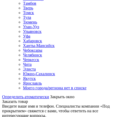
Тамбов
Тверь
Томск
Тула
Тюмень
Улан-Удэ
Ульяновск
Уфа
Хабаровск
Ханты-Мансийск
Чебоксары
Челябинск
Черкесск
Чита
Элиста
Южно-Сахалинск
Якутск
Ярославль
Моего города/региона нет в списке
Определить атоматически
Закрыть окно
Заказать товар
Введите ваше имя и телефон. Специалисты компании «Под
прикрытием» свяжется с вами, чтобы ответить на все
интересующие вопросы.