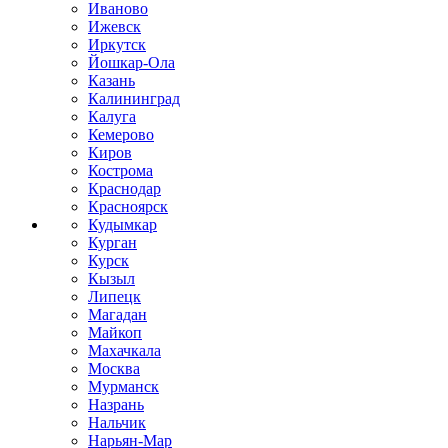
Иваново
Ижевск
Иркутск
Йошкар-Ола
Казань
Калининград
Калуга
Кемерово
Киров
Кострома
Краснодар
Красноярск
Кудымкар
Курган
Курск
Кызыл
Липецк
Магадан
Майкоп
Махачкала
Москва
Мурманск
Назрань
Нальчик
Нарьян-Мар