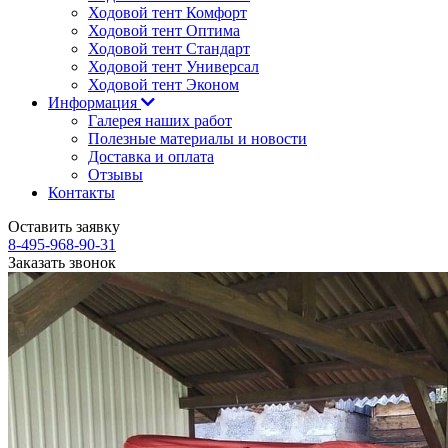
Ходовой тент Комфорт
Ходовой тент Оптима
Ходовой тент Стандарт
Ходовой тент Универсал
Ходовой тент Эконом
Информация
Галерея наших работ
Полезные материалы и новости
Доставка и оплата
Отзывы
Контакты
Оставить заявку
8-495-968-90-31
Заказать звонок