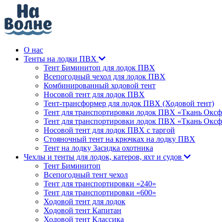
О нас
Тенты на лодки ПВХ
Тент Биминитоп для лодок ПВХ
Всепогодный чехол для лодок ПВХ
Комбинированный ходовой тент
Носовой тент для лодок ПВХ
Тент-трансформер для лодок ПВХ (Ходовой тент)
Тент для транспортировки лодок ПВХ «Ткань Оксф
Тент для транспортировки лодок ПВХ «Ткань Оксф
Носовой тент для лодок ПВХ с таргой
Стояночный тент на крючках на лодку ПВХ
Тент на лодку Засидка охотника
Чехлы и тенты для лодок, катеров, яхт и судов
Тент Биминитоп
Всепогодный тент чехол
Тент для транспортировки «240»
Тент для транспортировки «600»
Ходовой тент для лодок
Ходовой тент Капитан
Ходовой тент Классика