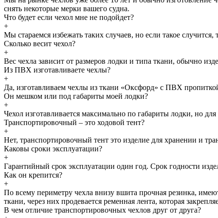
снять некоторые мерки вашего судна.
Что будет если чехол мне не подойдет?
+
Мы стараемся избежать таких случаев, но если такое случится
Сколько весит чехол?
+
Вес чехла зависит от размеров лодки и типа ткани, обычно изд
Из ПВХ изготавливаете чехлы?
+
Да, изготавливаем чехлы из ткани «Оксфорд» с ПВХ пропитко
Он мешком или под габариты моей лодки?
+
Чехол изготавливается максимально по габариты лодки, но дл
Транспортировочный – это ходовой тент?
+
Нет, транспортировочный тент это изделие для хранении и тран
Каковы сроки эксплуатации?
+
Гарантийный срок эксплуатации один год. Срок годности изде
Как он крепится?
+
По всему периметру чехла внизу вшита прочная резинка, имеют
ткани, через них продевается ременная лента, которая закрепл
В чем отличие транспортировочных чехлов друг от друга?