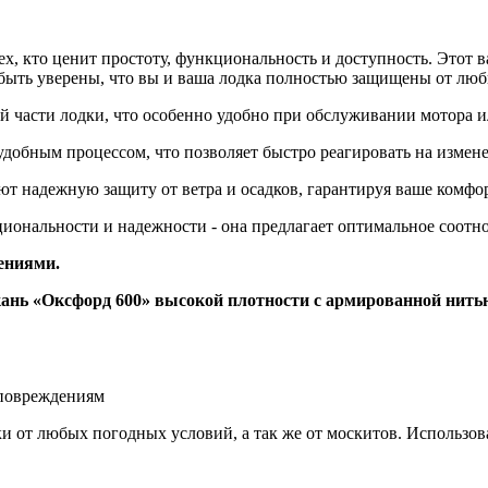
х, кто ценит простоту, функциональность и доступность. Этот в
 быть уверены, что вы и ваша лодка полностью защищены от лю
й части лодки, что особенно удобно при обслуживании мотора и
удобным процессом, что позволяет быстро реагировать на измен
ают надежную защиту от ветра и осадков, гарантируя ваше комфо
иональности и надежности - она предлагает оптимальное соотн
ениями.
кань «Оксфорд 600» высокой плотности с армированной нить
 повреждениям
 от любых погодных условий, а так же от москитов. Использова