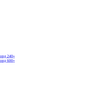
орд 240»
орд 600»