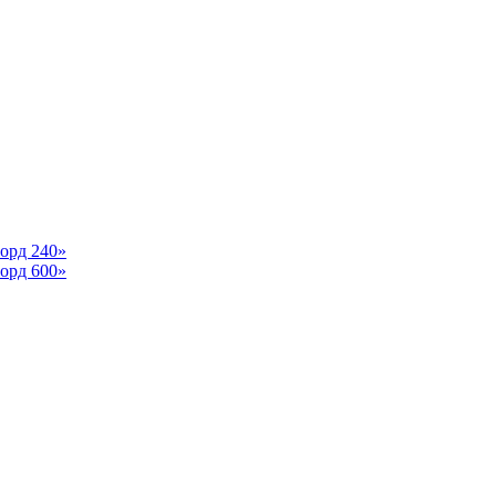
орд 240»
орд 600»